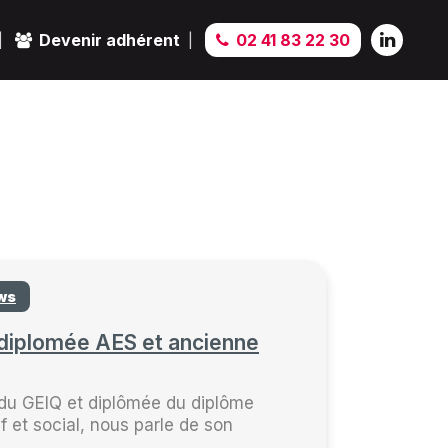
Devenir adhérent
02 41 83 22 30
ews
 diplomée AES et ancienne
 du GEIQ et diplômée du diplôme
et social, nous parle de son