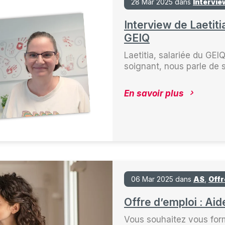
28 Mar 2025 dans
Intervie
Interview de Laetiti
GEIQ
Laetitia, salariée du GEI
soignant, nous parle de s
En savoir plus
06 Mar 2025 dans
AS
,
Offr
Offre d’emploi : Aid
Vous souhaitez vous for