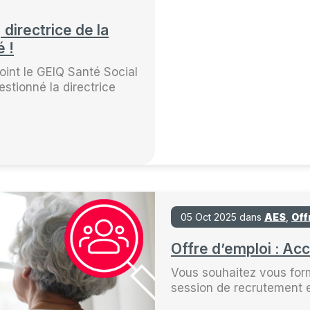
directrice de la
 !
oint le GEIQ Santé Social
stionné la directrice
05 Oct 2025 dans
AES
,
Off
Offre d’emploi : Ac
Vous souhaitez vous for
session de recrutement 