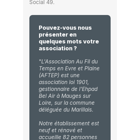
Social 49.
Pouvez-vous nous
présenter en
quelques mots votre
association ?
"
L'Association Au Fil du
Temps en Evre et Plaine
(AFTEP) est une
association loi 1901,
gestionnaire de l'Ehpad
Bel Air à Mauges sur
Loire, sur la commune
déléguée du Marillais.
Notre établissement est
neuf et rénové et
accueille 82 personnes