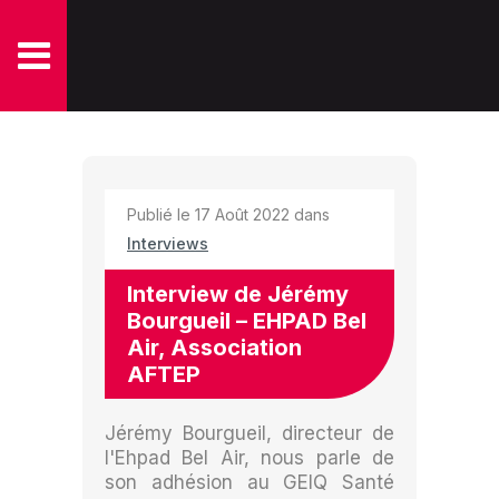
Publié le 17 Août 2022 dans
Interviews
Interview de Jérémy
Bourgueil – EHPAD Bel
Air, Association
AFTEP
Jérémy Bourgueil, directeur de
l'Ehpad Bel Air, nous parle de
son adhésion au GEIQ Santé